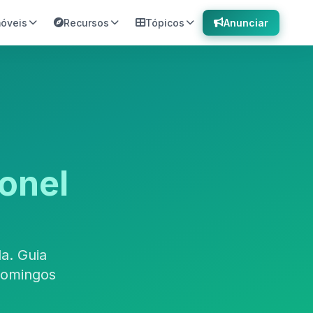
móveis
Recursos
Tópicos
Anunciar
onel
a. Guia
Domingos