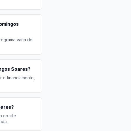
Domingos
rograma varia de
ingos Soares?
r o financiamento,
oares?
o no site
nda.