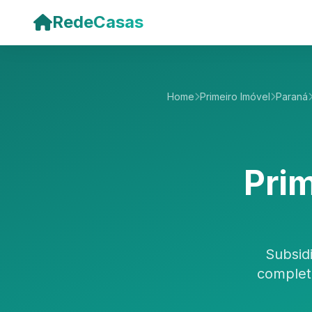
Pular para o conteúdo principal
RedeCasas
Home
Primeiro Imóvel
Paraná
Pri
Subsid
complet