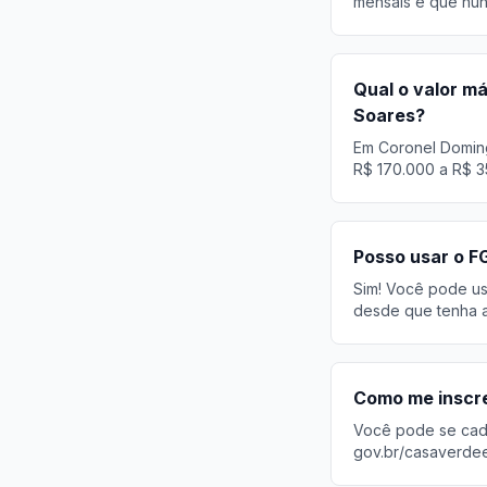
mensais e que nun
Qual o valor m
Soares?
Em Coronel Doming
R$ 170.000 a R$ 3
Posso usar o F
Sim! Você pode usa
desde que tenha a
Como me inscr
Você pode se cadas
gov.br/casaverde