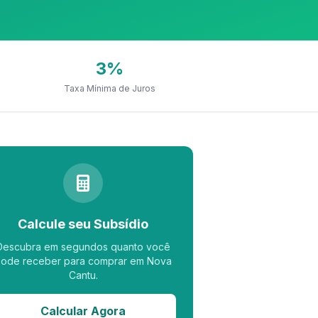
3%
Taxa Mínima de Juros
Calcule seu Subsídio
Descubra em segundos quanto você
ode receber para comprar em Nova
Cantu.
Calcular Agora