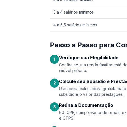
3 a 4 salários mínimos
4 a 5,5 salários mínimos
Passo a Passo para C
Verifique sua Elegibilidade
1
Confira se sua renda familiar está 
imóvel próprio.
Calcule seu Subsídio e Prest
2
Use nossa calculadora gratuita par
subsídio e o valor das prestações.
Reúna a Documentação
3
RG, CPF, comprovante de renda, ext
e CTPS.