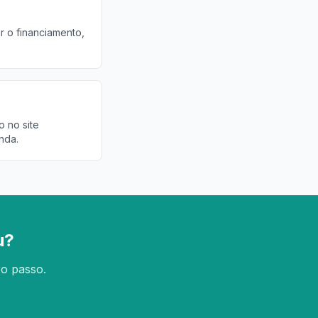
r o financiamento,
o no site
nda.
u?
ro passo.