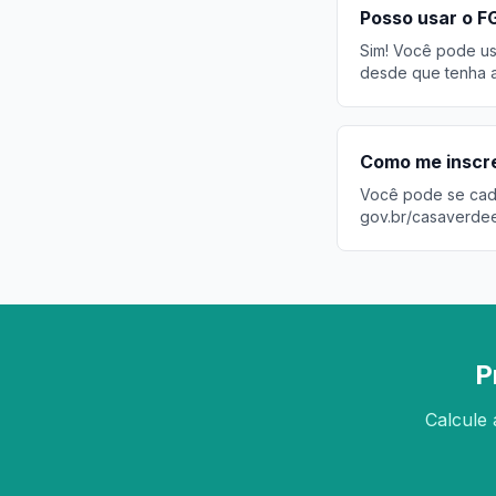
Posso usar o F
Sim! Você pode usa
desde que tenha a
Como me inscr
Você pode se cadas
gov.br/casaverde
P
Calcule 